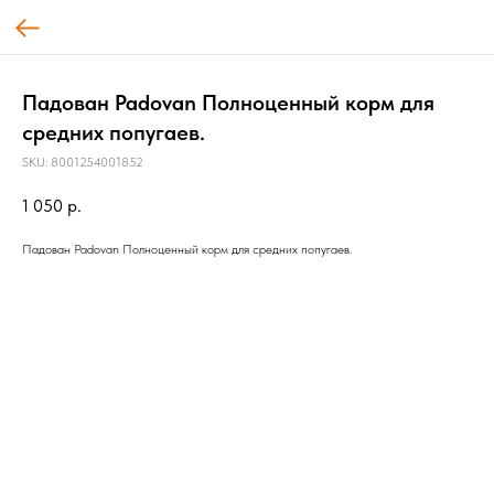
Падован Padovan Полноценный корм для
средних попугаев.
SKU:
8001254001852
1 050
р.
Падован Padovan Полноценный корм для средних попугаев.