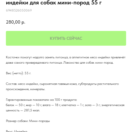
индейки для собак мини-пород 55 г
6948526050069
280,00
р.
КУПИТЬ СЕЙЧАС
Косточки помогут надолго занять питомца, а аппетитное мясо индейки привлечёт
даже самого привередливого питомца. Лакомство для собак мини-пород.
Вес (нетто): 55 г.
Состав: мясо индейки, сыромятная говяжья кожа, субпродукты растительного
происхождения, минералы.
Гарантированные показатели на 100 г продукта:
белок — 50 г, жир — 10 г, влага — 18 г, клетчатка — 1 г, зола — 3 г; энергетическая
ценность — 281,5 ккал.
Размер собаки: Мини-породы
Вкус: Индейка