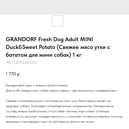
GRANDORF Fresh Dog Adult MINI
Duck&Sweet Potato (Свежее мясо утки с
бататом для мини собак) 1 кг
SKU:
5407007852833
1 770
р.
Беззерновой корм с живыми пробиотиками.
Для особо аллергичных собак мелких пород с чувствительным пищеварением.
Свежее гипоаллергенное и питательное мясо утки благотворно влияет на
здоровье собаки. Благодаря гипоаллергенным ингредиентам, беззерновому
составу, живым пробиотикам, отсутствию глютена, корм имеет отличную
усвояемость, высокую пищевую ценность и помогает оставаться вашему питомцу
здоровым и жизнерадостным на протяжении долгих лет жизни.