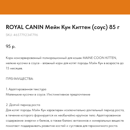
ROYAL CANIN Мейн Кун Киттен (соус) 85 г
SKU:
4657792341796
95
р.
Корм консервированный полнорационный для кошек MAINE COON KITTEN,
мелкие кусочки в соусе - влажный корм для котят породы Мэйн Кун в возрасте до
15 месяцев.
ПРЕИМУЩЕСТВА:
1. Адаптированная текстура
Маленькие кусочки в соусе. Инстинктивное предпочтение
2. Долгий период роста
Для котят породы Мэйн Кун характерен исключительно длительный период роста,
в течение которого формируется их необычайно крупное тело. Адаптированное
содержание энергии и белков, а также баланс витаминов и минеральных веществ
помогают поддерживать развитие костей и суставов для гармоничного роста.