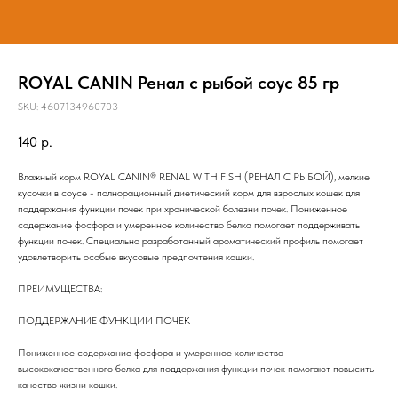
ROYAL CANIN Ренал с рыбой соус 85 гр
SKU:
4607134960703
140
р.
Влажный корм ROYAL CANIN® RENAL WITH FISH (РЕНАЛ С РЫБОЙ), мелкие
кусочки в соусе - полнорационный диетический корм для взрослых кошек для
поддержания функции почек при хронической болезни почек. Пониженное
содержание фосфора и умеренное количество белка помогает поддерживать
функции почек. Специально разработанный ароматический профиль помогает
удовлетворить особые вкусовые предпочтения кошки.
ПРЕИМУЩЕСТВА:
ПОДДЕРЖАНИЕ ФУНКЦИИ ПОЧЕК
Пониженное содержание фосфора и умеренное количество
высококачественного белка для поддержания функции почек помогают повысить
качество жизни кошки.