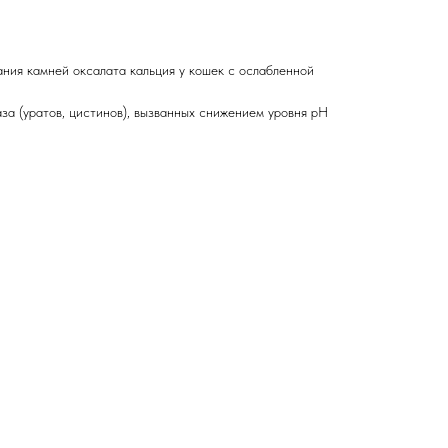
ния камней оксалата кальция у кошек с ослабленной
за (уратов, цистинов), вызванных снижением уровня рН