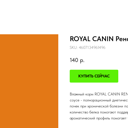
ROYAL CANIN Ренал
SKU:
4607134961496
140
р.
КУПИТЬ СЕЙЧАС
Влажный корм ROYAL CANIN REN
соусе - полнорационный диетичес
почек при хронической болезни п
количество белка помогают подде
ароматический профиль помогает 