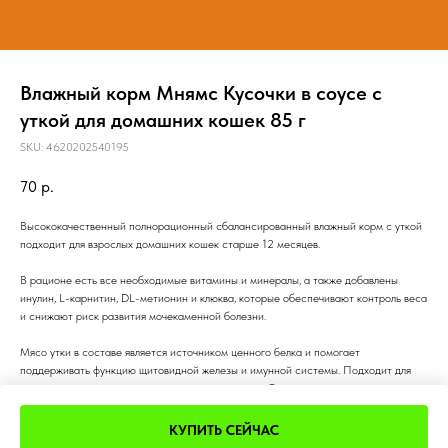
Влажный корм Мнямс Кусочки в соусе с
уткой для домашних кошек 85 г
SKU:
4620202540195
70
р.
Высококачественный полнорационный сбалансированный влажный корм с уткой
подходит для взрослых домашних кошек старше 12 месяцев.
В рационе есть все необходимые витамины и минералы, а также добавлены
инулин, L-карнитин, DL-метионин и клюква, которые обеспечивают контроль веса
и снижают риск развития мочекаменной болезни.
Мясо утки в составе является источником ценного белка и помогает
поддерживать функцию щитовидной железы и имунной системы. Подходит для
стерилизованных кошек и кастрированных котов. Отсутствуют искусственные
красители и ароматизаторы.
КУПИТЬ СЕЙЧАС