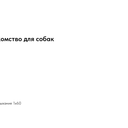
комство для собак
дыхание 1х60