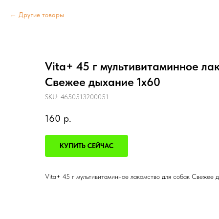
Другие товары
Vita+ 45 г мультивитаминное ла
Свежее дыхание 1х60
SKU:
4650513200051
160
р.
КУПИТЬ СЕЙЧАС
Vita+ 45 г мультивитаминное лакомство для собак Свежее 