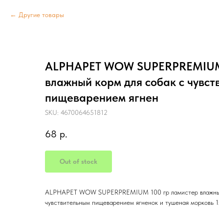
Другие товары
ALPHAPET WOW SUPERPREMIUM 
влажный корм для собак с чувс
пищеварением ягнен
SKU:
4670064651812
68
р.
Out of stock
ALPHAPET WOW SUPERPREMIUM 100 гр ламистер влажный
чувствительным пищеварением ягненок и тушеная морковь 1