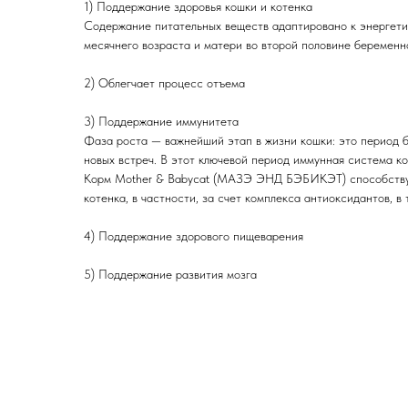
1) Поддержание здоровья кошки и котенка
Содержание питательных веществ адаптировано к энергети
месячнего возраста и матери во второй половине беременн
2) Облегчает процесс отъема
3) Поддержание иммунитета
Фаза роста — важнейший этап в жизни кошки: это период б
новых встреч. В этот ключевой период иммунная система к
Корм Mother & Babycat (МАЗЭ ЭНД БЭБИКЭТ) способству
котенка, в частности, за счет комплекса антиоксидантов, в
4) Поддержание здорового пищеварения
5) Поддержание развития мозга