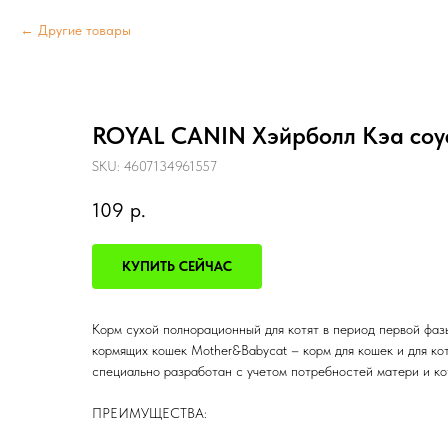
Другие товары
ROYAL CANIN Хэйрболл Кэа соус
SKU:
4607134961557
109
р.
КУПИТЬ СЕЙЧАС
Корм сухой полнорационный для котят в период первой фаз
кормящих кошек Mother&Babycat – корм для кошек и для котя
специально разработан с учетом потребностей матери и ко
ПРЕИМУЩЕСТВА: