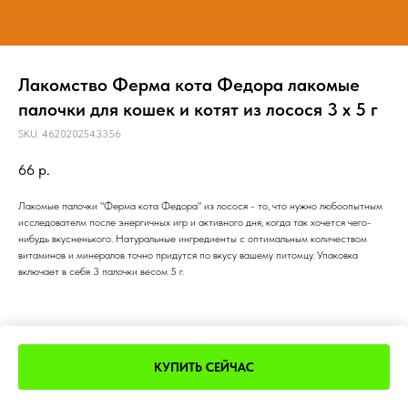
Лакомство Ферма кота Федора лакомые
палочки для кошек и котят из лосося 3 х 5 г
SKU:
4620202543356
66
р.
Лакомые палочки "Ферма кота Федора" из лосося - то, что нужно любоопытным
исследователм после энергичных игр и активного дня, когда так хочется чего-
нибудь вкусненького. Натуральные ингредиенты с оптимальным количеством
витаминов и минералов точно придутся по вкусу вашему питомцу. Упаковка
включает в себя 3 палочки весом 5 г.
КУПИТЬ СЕЙЧАС