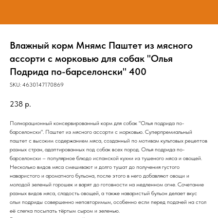
Влажный корм Мнямс Паштет из мясного
ассорти с морковью для собак "Олья
Подрида по-барселонски" 400
SKU:
4630147170869
238
р.
Полнорационный консервированный корм для собак "Олья подрида по-
барселонски". Паштет из мясного ассорти с морковью. Суперпремиальный
паштет с высоким содержанием мяса, созданный по мотивам культовых рецептов
разных стран, адаптированных под собак всех пород. Олья подрида по-
барселонски – популярное блюдо испанской кухни из тушеного мяса и овощей.
Несколько видов мяса смешивают и долго тушат до получения густого
наваристого и ароматного бульона, после этого в него добавляют овощи и
молодой зеленый горошек и варят до готовности на медленном огне. Сочетание
разных видов мяса, сладость овощей, а также наваристый бульон делает вкус
ольи подриды совершенно неповторимым, особенно если перед подачей на стол
её слегка посыпать тёртым сыром и зеленью.