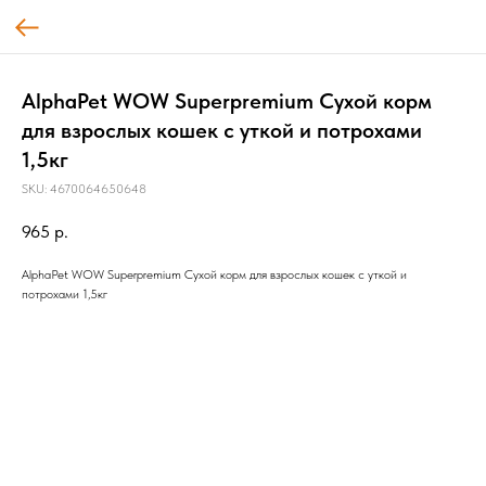
AlphaPet WOW Superpremium Сухой корм
для взрослых кошек c уткой и потрохами
1,5кг
SKU:
4670064650648
965
р.
AlphaPet WOW Superpremium Сухой корм для взрослых кошек c уткой и
потрохами 1,5кг