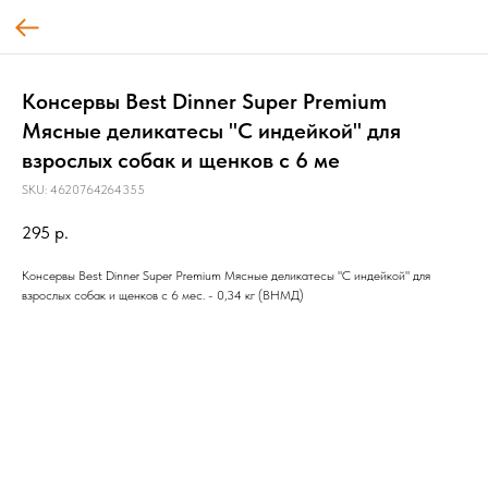
Консервы Best Dinner Super Premium
Мясные деликатесы "С индейкой" для
взрослых собак и щенков с 6 ме
SKU:
4620764264355
295
р.
Консервы Best Dinner Super Premium Мясные деликатесы "С индейкой" для
взрослых собак и щенков с 6 мес. - 0,34 кг (ВНМД)