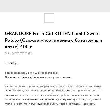
GRANDORF Fresh Cat KITTEN Lamb&Sweet
Potato (Свежее мясо ягненка с бататом для
котят) 400 г
SKU:
5407007852512
1 080
р.
Беззерновой корм с живыми пробиотиками.
Для котят от 3 недель, беременных и кормящих кошек.
Идеально сбалансированная формула на основе свежего мяса ягненка богата
всеми белками, жирами и витаминами необходимыми для гармоничного роста и
развития котенка и отвечает всем особым потребностям растущего питомца.
Благодаря гипоаллергенным ингредиентам, беззерновому составу, отсутствию
глютена, корм имеет отличную усвояемость и высокую пищевую ценность.