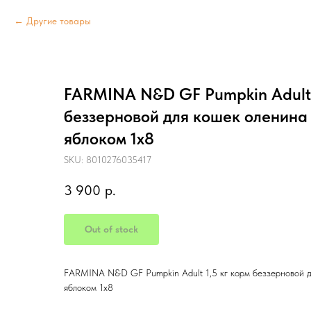
Другие товары
FARMINA N&D GF Pumpkin Adult 
беззерновой для кошек оленина 
яблоком 1х8
SKU:
8010276035417
3 900
р.
Out of stock
FARMINA N&D GF Pumpkin Adult 1,5 кг корм беззерновой д
яблоком 1х8