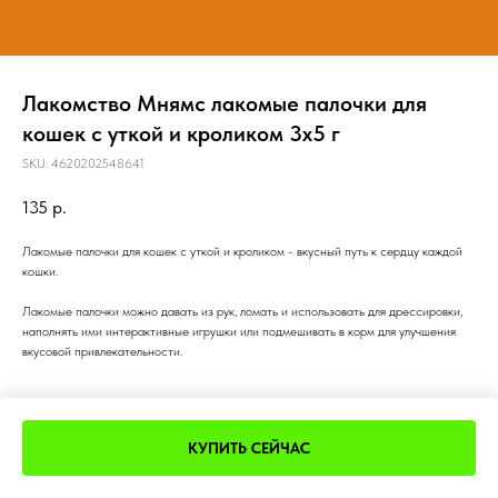
Лакомство Мнямс лакомые палочки для
кошек с уткой и кроликом 3х5 г
SKU:
4620202548641
135
р.
Лакомые палочки для кошек с уткой и кроликом - вкусный путь к сердцу каждой
кошки.
Лакомые палочки можно давать из рук, ломать и использовать для дрессировки,
наполнять ими интерактивные игрушки или подмешивать в корм для улучшения
вкусовой привлекательности.
КУПИТЬ СЕЙЧАС