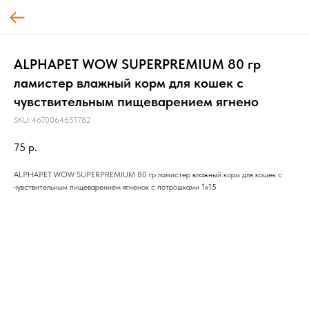
ALPHAPET WOW SUPERPREMIUM 80 гр
ламистер влажный корм для кошек с
чувствительным пищеварением ягнено
SKU:
4670064651782
75
р.
ALPHAPET WOW SUPERPREMIUM 80 гр ламистер влажный корм для кошек с
чувствительным пищеварением ягненок с потрошками 1х15