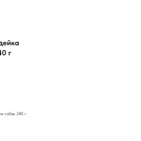
дейка
40 г
ля собак 240 г