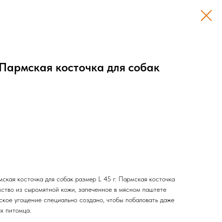
Пармская косточка для собак
кая косточка для собак размер L 45 г. Пармская косточка
мство из сыромятной кожи, запеченное в мясном паштете
ское угощение специально создано, чтобы побаловать даже
х питомца.