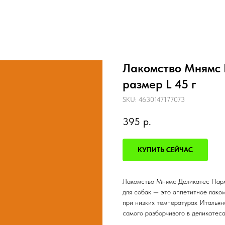
Лакомство Мнямс 
размер L 45 г
SKU:
4630147177073
395
р.
КУПИТЬ СЕЙЧАС
Лакомство Мнямс Деликатес Пармс
для собак — это аппетитное лако
при низких температурах Итальян
самого разборчивого в деликатеса