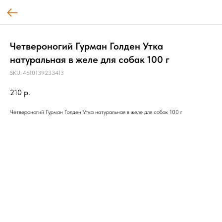
Четвероногий Гурман Голден Утка
натуральная в желе для собак 100 г
SKU:
4610139233413
210
р.
Четвероногий Гурман Голден Утка натуральная в желе для собак 100 г