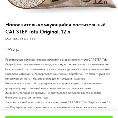
Наполнитель комкующийся растительный
CAT STEP Tofu Original, 12 л
SKU:
4680384021554
1 995
р.
Растительные волокна, которые являются основой наполнителя CAT STEP Tofu
Original, легко растворяются в воде, поэтому его можно смывать в канализацию
без опасений. Растительные волокна – это натуральный и экологически чистый
материал, который не подвергается химической обработке, что гарантирует его
гипоаллергенность и безопасность для питомцев и их хозяев.
Благодаря волокнистой структуре при попадании жидкости растительные
гранулы образуют плотный комок, который легко удалить из лотка.
Жидкость, попадая на гранулы, не растекается, не застаивается, и запах
блокируется внутри наполнителя.
Заполните сухой и чистый лоток наполнителем CAT STEP Tofu Original слоем 5-7
см. Регулярно удаляйте комочки и экскременты, досыпая на их место свежий
наполнитель. Использованный наполнитель можно смывать в унитаз.
Объем: 12 л.