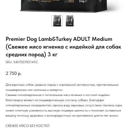
Premier Dog Lamb&Turkey ADULT Medium
(Свежее мясо ягненка с индейкой для собак
средних пород) 3 кг
SKU:
5407007851492
2 750
р.
Для взрослых собак средних пород с нормальной активностью, чувствительным
пищеварением или склонных к аллергии.
Свежее гипоаллергенное и питательное мясо ягненка и постной индейки
благотворно влияют на пищеварительную систему собаки. Благодаря
гипоаллергенным ингредиентам, одному виду зерновых, отсутствию глютена, корм
имеет отличную усвояемость, высокую пищевую ценность и помогает оставаться
вашему питомцу здоровым и жизнерадостным на протяжении долгих лет жизни.
СВЕЖЕЕ МЯСО БЕЗ КОСТЕЙ