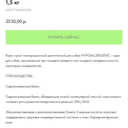
1,5 кг
4607134960598
2530,00
р.
КУПИТЬ СЕЙЧАС
Корм сухой полнорационный диетический для собак HYPOALLERGENIC - корм
для собак, применяемый при пищевой аллергии или пищевой непереносимости
некоторых ингредиентов.
ПРЕИМУЩЕСТВА:
Гидролизованные белки
Гидролизованные белки, обладающие низкой молекулярной массой, максимально
снижают риск развития аллергических реакций. EPA / DHA
Эйкозапентаеновая и докозагексаеновая Омега-3 жирные кислоты помогают
поддерживать здоровье пищеварительной системы и кожи. Барьерная функция
кожи