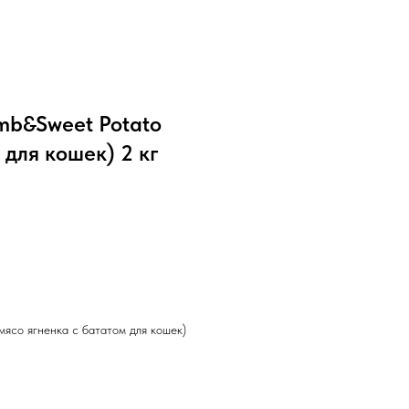
b&Sweet Potato
 для кошек) 2 кг
со ягненка с бататом для кошек)