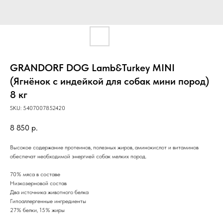
GRANDORF DOG Lamb&Turkey MINI
(Ягнёнок с индейкой для собак мини пород)
8 кг
SKU:
5407007852420
8 850
р.
Высокое содержание протеинов, полезных жиров, аминокислот и витаминов
обеспечат необходимой энергией собак мелких пород.
70% мяса в составе
Низкозерновой состав
Два источника животного белка
Гипоаллергенные ингредиенты
27% белки, 15% жиры