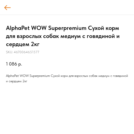
AlphaPet WOW Superpremium Сухой корм
для взрослых собак медиум с говядиной и
сердцем 2кг
SKU:
4670064651577
1 086
р.
AlphaPet WOW Superpremium Сухой корм для взрослых собак медиум с говядиной
и сердцем 2кг