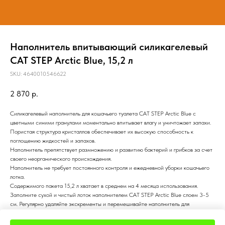
Наполнитель впитывающий силикагелевый
CAT STEP Arctic Blue, 15,2 л
SKU:
4640010546622
2 870
р.
Cиликагелевый наполнитель для кошачьего туалета CAT STEP Arctic Blue с
цветными синими гранулами моментально впитывает влагу и уничтожает запахи.
Пористая структура кристаллов обеспечивает их высокую способность к
поглощению жидкостей и запахов.
Наполнитель препятствует размножению и развитию бактерий и грибков за счет
своего неорганического происхождения.
Наполнитель не требует постоянного контроля и ежедневной уборки кошачьего
лотка.
Содержимого пакета 15,2 л хватает в среднем на 4 месяца использования.
Заполните сухой и чистый лоток наполнителем CAT STEP Arctic Blue слоем 3-5
см. Регулярно удаляйте экскременты и перемешивайте наполнитель для
равномерного распределения свежих кристаллов. Примерно через 4 недели
удалите использованные гранулы и замените их новой порцией наполнителя.