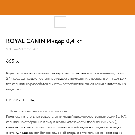
ROYAL CANIN Индор 0,4 кг
SKU:
4627109380459
665
р.
Корм сухой полнорационный для взрослых кошек, живущих в помещении, Indoor
27 - корм для кошек, постоянно живущих в помещении, в возрасте от 1 года до 7
лет, специально разработан с учетом потребностей вашей кошки в питательных
веществах.
ПРЕИМУЩЕСТВА:
1) Поддержание здорового пищеварения
Комплекс питательных веществ, включающий высококачественные белки (L.I.P.*),
специально отобранные в силу высокой усвояемости, пребиотики (ФОС),
клетчатка и клиноптилолит благоприятно воздействуют на пищеварительную
систему, поддерживая баланс кишечной флоры и оптимальную консистенцию