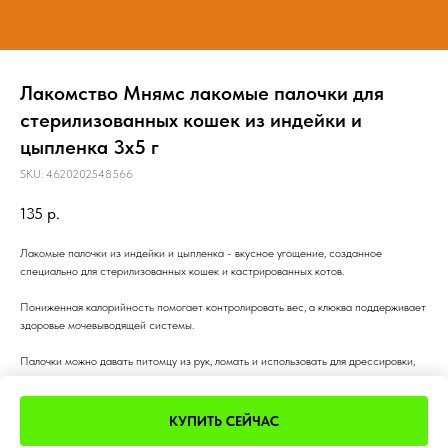
Лакомство Мнямс лакомые палочки для
стерилизованных кошек из индейки и
цыпленка 3х5 г
SKU:
4620202548566
135
р.
Лакомые палочки из индейки и цыпленка - вкусное угощение, созданное
специально для стерилизованных кошек и кастрированных котов.
Пониженная калорийность помогает контролировать вес, а клюква поддерживает
здоровье мочевыводящей системы.
Палочки можно давать питомцу из рук, ломать и использовать для дрессировки,
наполнять или интерактивные игрушки для кошек или подмешивать их в корм для
улучшения вкусовой привлекательности.
КУПИТЬ СЕЙЧАС