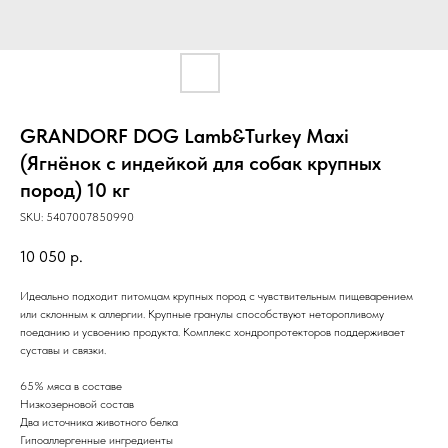
GRANDORF DOG Lamb&Turkey Maxi
(Ягнёнок с индейкой для собак крупных
пород) 10 кг
SKU:
5407007850990
10 050
р.
Идеально подходит питомцам крупных пород с чувствительным пищеварением
или склонным к аллергии. Крупные гранулы способствуют неторопливому
поеданию и усвоению продукта. Комплекс хондропротекторов поддерживает
суставы и связки.
65% мяса в составе
Низкозерновой состав
Два источника животного белка
Гипоаллергенные ингредиенты