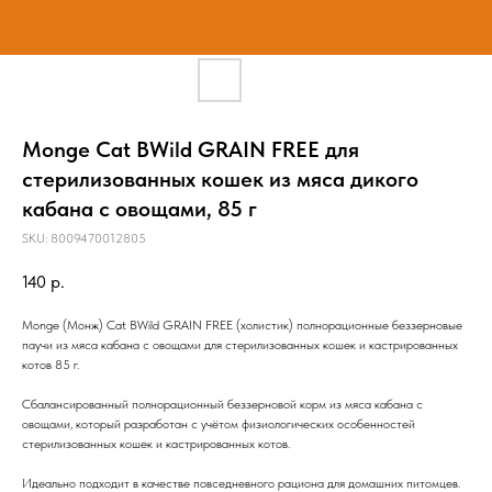
Monge Cat BWild GRAIN FREE для
стерилизованных кошек из мяса дикого
кабана с овощами, 85 г
SKU:
8009470012805
140
р.
Monge (Монж) Cat BWild GRAIN FREE (холистик) полнорационные беззерновые
паучи из мяса кабана с овощами для стерилизованных кошек и кастрированных
котов 85 г.
Сбалансированный полнорационный беззерновой корм из мяса кабана с
овощами, который разработан с учётом физиологических особенностей
стерилизованных кошек и кастрированных котов.
Идеально подходит в качестве повседневного рациона для домашних питомцев.