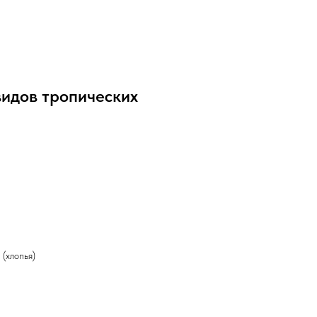
видов тропических
 (хлопья)