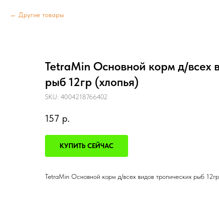
Другие товары
TetraMin Основной корм д/всех 
рыб 12гр (хлопья)
SKU:
4004218766402
157
р.
КУПИТЬ СЕЙЧАС
TetraMin Основной корм д/всех видов тропических рыб 12гр