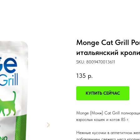
Monge Cat Grill P
итальянский кроли
SKU:
8009470013611
135
р.
КУПИТЬ СЕЙЧАС
Monge (Монж) Cat Grill полнораци
взрослых кошек и котов 85 г.
Нежные кусочки в аппетитном жел
добавлением свежего мяса кролика