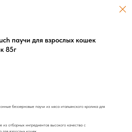
ouch паучи для взрослых кошек
к 85г
онные беззерновые паучи из мяса итальянского кролика для
е из отборных ингредиентов высокого качества с
 для взрослых кошек.