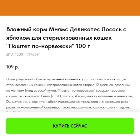
Влажный корм Мнямс Деликатес Лосось с
яблоком для стерилизованных кошек
"Паштет по-норвежски" 100 г
SKU:
4630147176694
109
р.
Полнорационный сбалансированный влажный корм с лососем и яблоком для
стерилизованных кошек и кастрированных котов старше 12 месяцев, созданный
по мотивам блюд высокой кухни. "Паштет по-норвежски" содержит высокое
количество животного белка (65%), лосось, яблоко, клюкву, витамины и минералы,
DL-метионин, L-карнитин, обеспечивающие контроль веса и снижающие риск
развития мочекаменной болезни, а также незаменимую аминокислоту - таурин.
Без ГМО, сои, искусственных красителей и ароматизаторов.
КУПИТЬ СЕЙЧАС