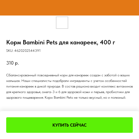
Корм Bambini Pets для канареек, 400 г
SKU:
4620202544391
310
р.
Сбалансированный повседневный корм для канареек создан с заботой о ваших
малышах. Наши специалисты подобрали ингредиенты с учетом особенностей
питания канареек в дикой природе. В состав рациона входит комплекс витаминов
для крепкого здоровья, омега-3 и 6 для здоровой кожи и перьев, пробиотики для
здорового пищеварения. Корм Bambini Pets не только вкусный, но и полезный.
КУПИТЬ СЕЙЧАС