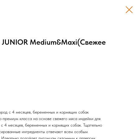
ey JUNIOR Medium&Maxi(Свежее
ород с 4 месяцев, беременных и кормящих собак
-премиум класса на основе свежего мяса индейки для
 с 4 месяцев, беременных и кормящих собак. Тщательно
сированные ингредиенты отвечают всем особым
 Идеально подойдет питомцам склонным к аллергии,