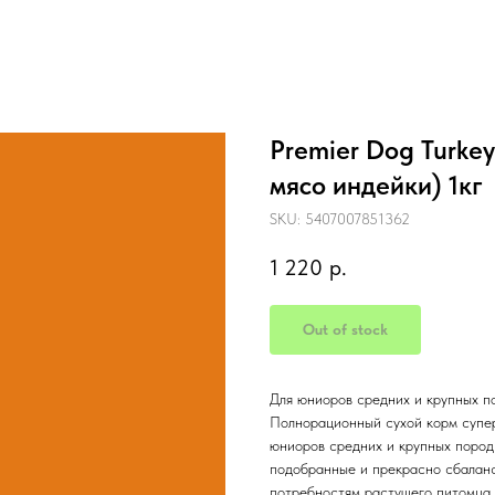
Premier Dog Turk
мясо индейки) 1кг
SKU:
5407007851362
1 220
р.
Out of stock
Для юниоров средних и крупных п
Полнорационный сухой корм супер
юниоров средних и крупных пород
подобранные и прекрасно сбалан
потребностям растущего питомца.