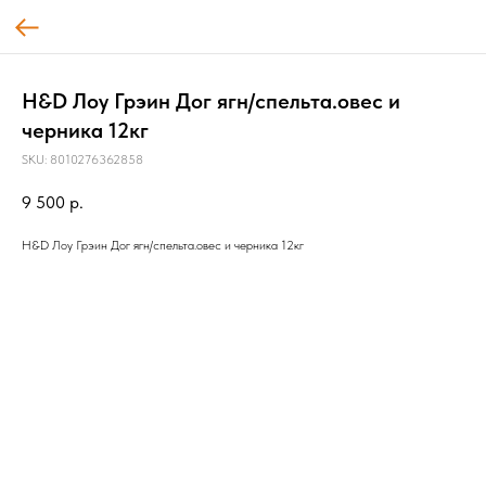
H&D Лоу Грэин Дог ягн/спельта.овес и
черника 12кг
SKU:
8010276362858
9 500
р.
H&D Лоу Грэин Дог ягн/спельта.овес и черника 12кг