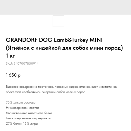
GRANDORF DOG Lamb&Turkey MINI
(Ягнёнок с индейкой для собак мини пород)
1 кг
SKU:
5407007850914
1 650
р.
Высокое содержание протеинов, полезных жиров, аминокислот и витаминов
обеспечат необходимой энергией собак мелких пород.
70% мяса в составе
Низкозерновой состав
Два источника животного белка
Гипоаллергенные ингредиенты
27% белки, 15% жиры