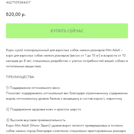
4627109384617
820,00
р.
КУПИТЬ СЕЙЧАС
Корм сухой полнорационный для взрослых собак мелких размеров Mini Adult –
корм для взрослых собак мелких размеров (весом от 1 до 10 кг) в возрасте от 10
месяцев до 8 лет, специально разработан с учетом потребностей вашей собаки в
питательных веществах.
ПРЕИМУЩЕСТВА:
1) Поддержание оптимального веса
Помогает поддерживать оптимальный вес благодаря ограниченному содержанию
жиров, оптимальному уровню белков и входящему в состав корма L-карнитину.
2) Поддержание здоровья кожи и красоты шерсти
3) Высокая вкусовая привлекательность
Корм Mini Adult (Мини Эдалт) удовлетворит аппетит привередливых в питании
собак мелких пород благодаря сочетанию специально адаптированных размера