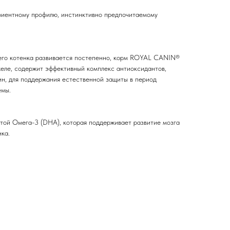
риентному профилю, инстинктивно предпочитаемому
его котенка развивается постепенно, корм ROYAL CANIN®
в желе, содержит эффективный комплекс антиоксидантов,
ин, для поддержания естественной защиты в период
емы.
той Омега-3 (DHA), которая поддерживает развитие мозга
ка.