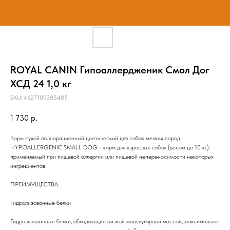
ROYAL CANIN Гипоаллердженик Смол Дог
ХСД 24 1,0 кг
SKU:
4627109385485
1 730
р.
Корм сухой полнорационный диетический для собак мелких пород
HYPOALLERGENIC SMALL DOG - корм для взрослых собак (весом до 10 кг),
применяемый при пищевой аллергии или пищевой непереносимости некоторых
ингредиентов.
ПРЕИМУЩЕСТВА:
Гидролизованные белки
Гидролизованные белки, обладающие низкой молекулярной массой, максимально