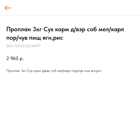
Проплан 3кг Сух корм д/взр соб мел/карл
пор/чув пищ ягн,рис
SKU:
7613035214897
2 960
р.
Проплан 3кг Сух корм д/взр соб мел/карл пор/чув пищ ягн,рис