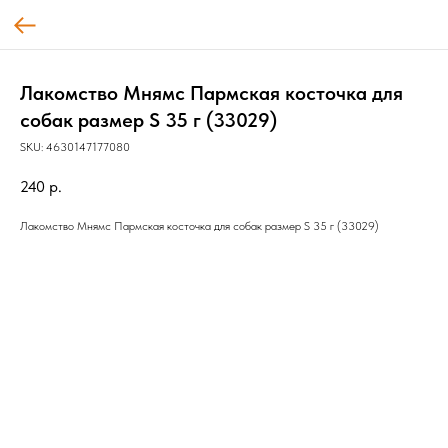
Лакомство Мнямс Пармская косточка для
собак размер S 35 г (33029)
SKU:
4630147177080
240
р.
Лакомство Мнямс Пармская косточка для собак размер S 35 г (33029)