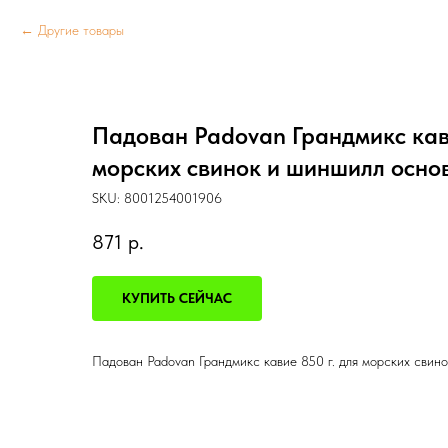
Другие товары
Падован Padovan Грандмикс кави
морских свинок и шиншилл осно
SKU:
8001254001906
871
р.
КУПИТЬ СЕЙЧАС
Падован Padovan Грандмикс кавие 850 г. для морских свин