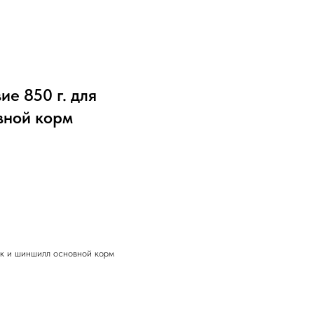
е 850 г. для
вной корм
ок и шиншилл основной корм