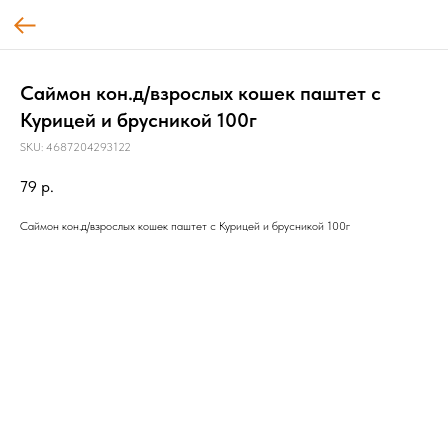
Саймон кон.д/взрослых кошек паштет с
Курицей и брусникой 100г
SKU:
4687204293122
79
р.
Саймон кон.д/взрослых кошек паштет с Курицей и брусникой 100г