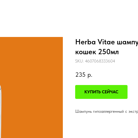
Herba Vitae шампу
кошек 250мл
SKU:
4607068333604
235
р.
КУПИТЬ СЕЙЧАС
Шампунь гипоаллергенный с экстр