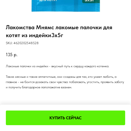
Лакомства Мнямс лакомые палочки для
котят из индейки3х5г
SKU:
4620202548528
135
р.
Лакомые палочки из индейки - вкусный путь к сердцу каждого котенка.
Такие мясные и такие аппетитные, они созданы для тех, кто умеет любить, а
главное - не боится дозакать свои чувства: побаловать, угостить, проявить заботу
и получить благодарное лапопажатие взамен.
КУПИТЬ СЕЙЧАС