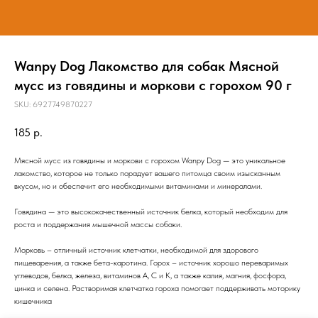
Wanpy Dog Лакомство для собак Мясной
мусс из говядины и моркови с горохом 90 г
SKU:
6927749870227
185
р.
Мясной мусс из говядины и моркови с горохом Wanpy Dog — это уникальное
лакомство, которое не только порадует вашего питомца своим изысканным
вкусом, но и обеспечит его необходимыми витаминами и минералами.
Говядина — это высококачественный источник белка, который необходим для
роста и поддержания мышечной массы собаки.
Морковь – отличный источник клетчатки, необходимой для здорового
пищеварения, а также бета-каротина. Горох – источник хорошо переваримых
углеводов, белка, железа, витаминов А, С и К, а также калия, магния, фосфора,
цинка и селена. Растворимая клетчатка гороха помогает поддерживать моторику
кишечника