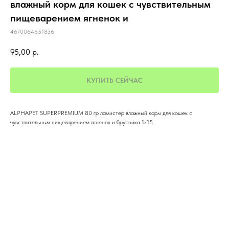
влажный корм для кошек с чувствительным
пищеварением ягненок и
4670064651836
95,00
р.
КУПИТЬ СЕЙЧАС
ALPHAPET SUPERPREMIUM 80 гр ламистер влажный корм для кошек с
чувствительным пищеварением ягненок и брусника 1х15